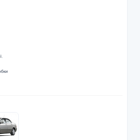
ї.
обки