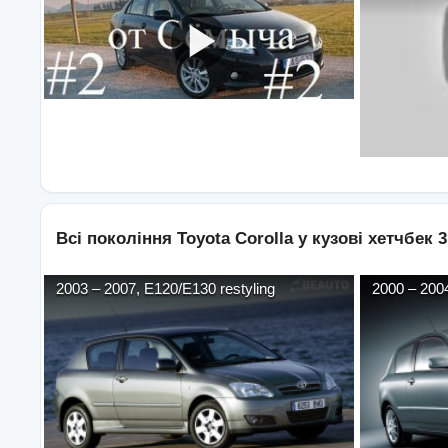
Всі покоління
Toyota
Corolla
у кузові
хетчбек 3
2003
–
2007
,
E120/E130 restyling
2000
–
200