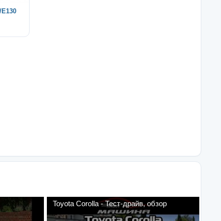
/E130
Toyota Corolla - Тест-драйв, обзор