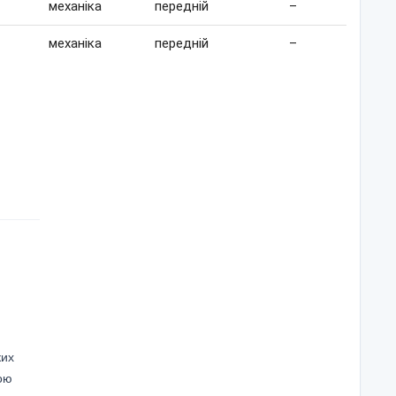
механіка
передній
–
механіка
передній
–
ких
ою