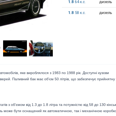
1.8
64
к.c.
дизель
1.8
58
к.c.
дизель
томобілів, яке вироблялося з 1983 по 1988 рік. Доступні кузови
 дверей. Паливний бак має об'єм 50 літрів, що забезпечує прийнятну
ів з об'ємом від 1.3 до 1.8 літра та потужністю від 58 до 130 кінсь
іль може бути оснащений як автоматичною, так і механічною коробк