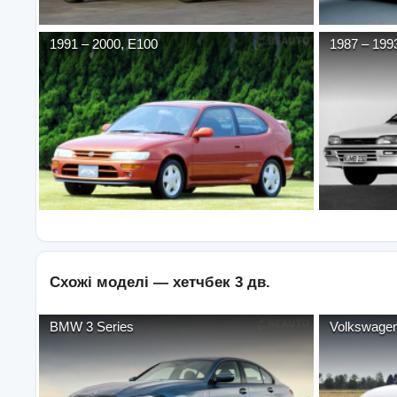
1991
–
2000
,
E100
1987
–
199
Схожі моделі —
хетчбек 3 дв.
BMW
3 Series
Volkswage