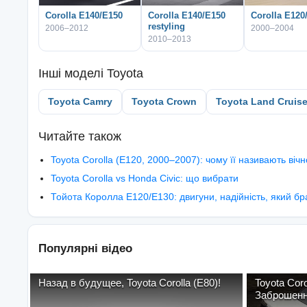
Corolla E140/E150
Corolla E140/E150
Corolla E120
restyling
2006–2012
2000–2004
2010–2013
Інші моделі
Toyota
Toyota Camry
Toyota Crown
Toyota Land Cruise
Читайте також
Toyota Corolla (E120, 2000–2007): чому її називають віч
Toyota Corolla vs Honda Civic: що вибрати
Тойота Королла E120/E130: двигуни, надійність, який бр
Популярні відео
Назад в будущее, Toyota Corolla (E80)!
Toyota Corolla 
Заброшенн