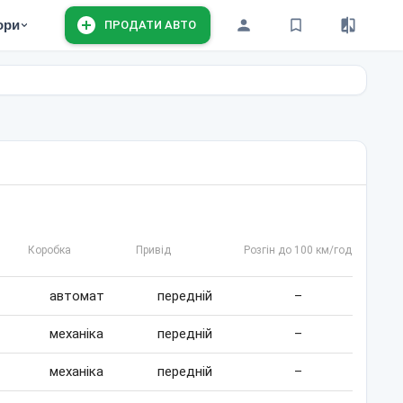
ори
ПРОДАТИ АВТО
Коробка
Привід
Розгін до 100 км/год
автомат
передній
–
механіка
передній
–
механіка
передній
–