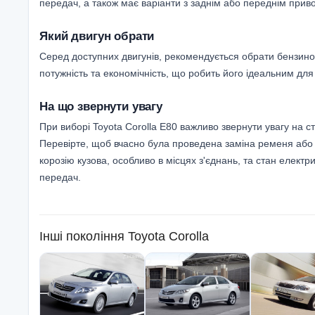
передач, а також має варіанти з заднім або переднім прив
Який двигун обрати
Серед доступних двигунів, рекомендується обрати бензинов
потужність та економічність, що робить його ідеальним дл
На що звернути увагу
При виборі Toyota Corolla E80 важливо звернути увагу на с
Перевірте, щоб вчасно була проведена заміна ременя або ла
корозію кузова, особливо в місцях з'єднань, та стан елект
передач.
Інші покоління
Toyota Corolla