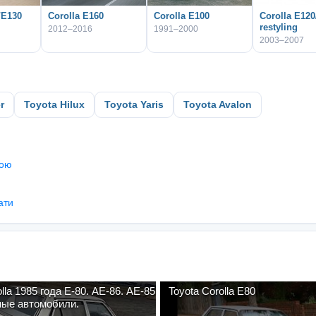
/E130
Corolla E160
Corolla E100
Corolla E120
restyling
2012–2016
1991–2000
2003–2007
r
Toyota Hilux
Toyota Yaris
Toyota Avalon
ною
ати
1985 года E-80. AE-86. AE-85
Toyota Corolla E80
ые автомобили.