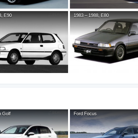
3
,
E90
1983
–
1988
,
E80
n
Golf
Ford
Focus