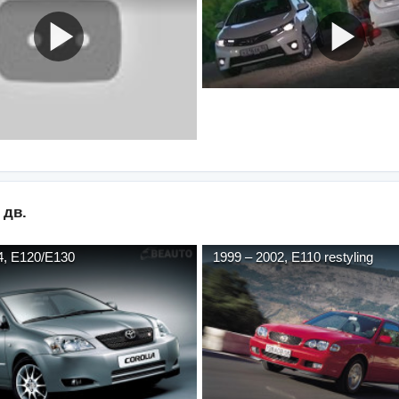
 дв.
4
,
E120/E130
1999
–
2002
,
E110 restyling