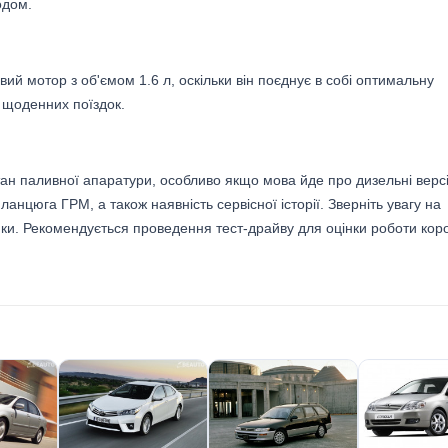
одом.
ий мотор з об'ємом 1.6 л, оскільки він поєднує в собі оптимальну
я щоденних поїздок.
тан паливної апаратури, особливо якщо мова йде про дизельні версі
нцюга ГРМ, а також наявність сервісної історії. Зверніть увагу на
рики. Рекомендується проведення тест-драйву для оцінки роботи кор