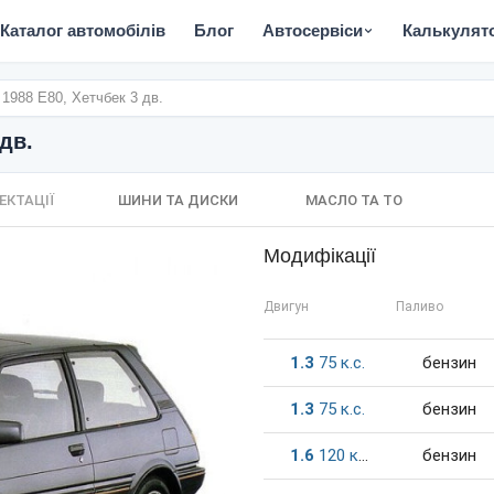
Каталог автомобілів
Блог
Автосервіси
Калькулят
- 1988 E80, Хетчбек 3 дв.
 дв.
ЕКТАЦІЇ
ШИНИ ТА ДИСКИ
МАСЛО ТА ТО
Модифікації
Двигун
Паливо
1.3
75
к.c.
бензин
1.3
75
к.c.
бензин
1.6
120
к.c.
бензин