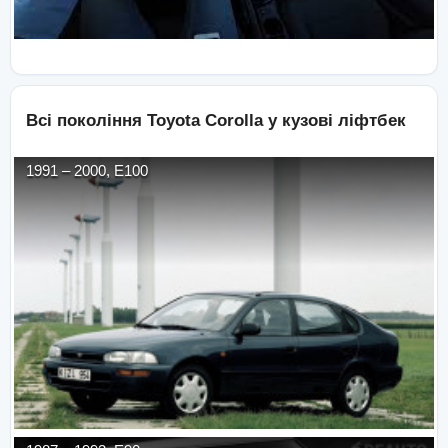
Всі покоління
Toyota
Corolla
у кузові
ліфтбек
1991
–
2000
,
E100