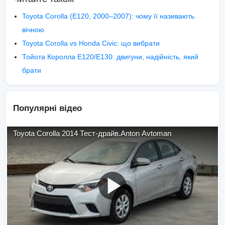
Toyota Corolla (E120, 2000–2007): чому її називають
вічною
Toyota Corolla vs Honda Civic: що вибрати
Тойота Королла E120/E130: двигуни, надійність, який
брати
Популярні відео
Toyota Corolla 2014 Тест-драйв.Anton Avtoman