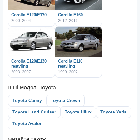
Corolla E120/E130
Corolla E160
2000–2004
2012–2016
Corolla E120/E130
Corolla E110
restyling
restyling
2003–2007
1999–2002
Інші моделі
Toyota
Toyota Camry
Toyota Crown
Toyota Land Cruiser
Toyota Hilux
Toyota Yaris
Toyota Avalon
Читайте також