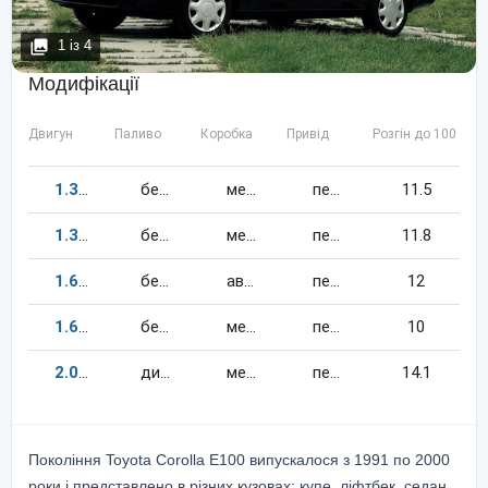
1
із
4
Модифікації
Двигун
Паливо
Коробка
Привід
Розгін до 100 км/
1.3
88
к.c.
бензин
механіка
передній
11.5
1.3
88
к.c.
бензин
механіка
передній
11.8
1.6
114
к.c.
бензин
автомат
передній
12
1.6
114
к.c.
бензин
механіка
передній
10
2.0
72
к.c.
дизель
механіка
передній
14.1
Покоління Toyota Corolla E100 випускалося з 1991 по 2000
роки і представлено в різних кузовах: купе, ліфтбек, седан,