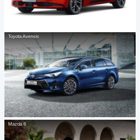
Toyota
Avensis
Mazda
6