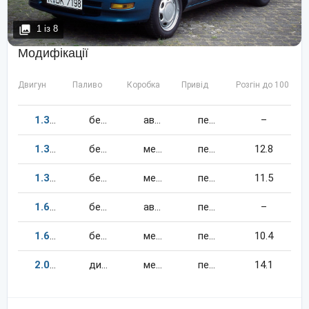
1
із
8
Модифікації
Двигун
Паливо
Коробка
Привід
Розгін до 100 км/
1.3
75
к.c.
бензин
автомат
передній
–
1.3
75
к.c.
бензин
механіка
передній
12.8
1.3
88
к.c.
бензин
механіка
передній
11.5
1.6
114
к.c.
бензин
автомат
передній
–
1.6
114
к.c.
бензин
механіка
передній
10.4
2.0
72
к.c.
дизель
механіка
передній
14.1