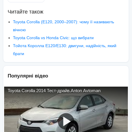
Читайте також
Toyota Corolla (E120, 2000–2007): чому її називають
вічною
Toyota Corolla vs Honda Civic: що вибрати
Тойота Королла E120/E130: двигуни, надійність, який
брати
Популярні відео
Toyota Corolla 2014 Тест-драйв.Anton Avtoman