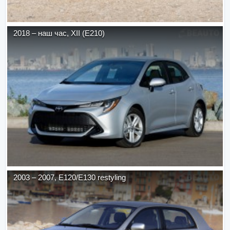
2018
–
наш час
,
XII (E210)
2003
–
2007
,
E120/E130 restyling