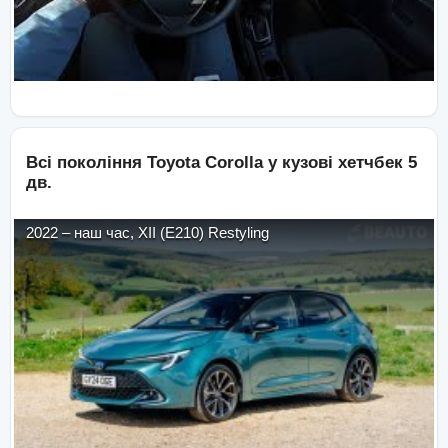
Всі покоління
Toyota
Corolla
у кузові
хетчбек 5
дв.
2022
–
наш час
,
XII (E210) Restyling