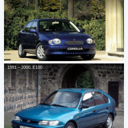
1991
–
2000
,
E100