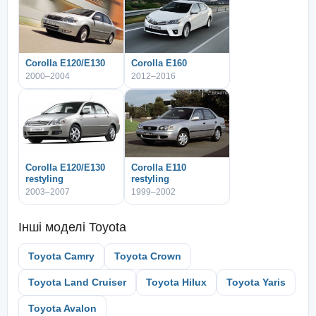
Corolla E120/E130
Corolla E160
2000–2004
2012–2016
Corolla E120/E130
Corolla E110
restyling
restyling
2003–2007
1999–2002
Інші моделі
Toyota
Toyota Camry
Toyota Crown
Toyota Land Cruiser
Toyota Hilux
Toyota Yaris
Toyota Avalon