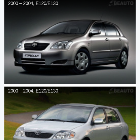
2000
–
2004
,
E120/E130
2000
–
2004
,
E120/E130