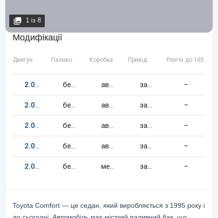
1
із
8
Модифікації
Двигун
Паливо
Коробка
Привід
Розгін до 100 км/
2.0
110
к.c.
бензин
автомат
задній
–
2.0
116
к.c.
бензин
автомат
задній
–
2.0
79
к.c.
бензин
автомат
задній
–
2.0
113
к.c.
бензин
автомат
задній
–
2.0
79
к.c.
бензин
механіка
задній
–
Toyota Comfort — це седан, який виробляється з 1995 року і
до сьогодні. Автомобіль має місткий паливний бак, що