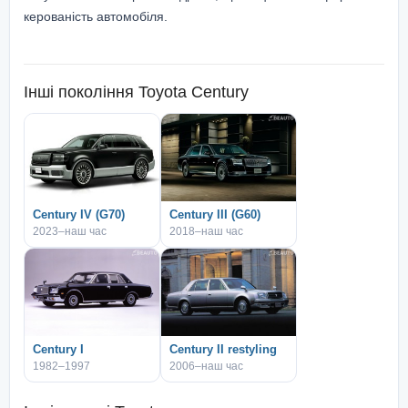
керованість автомобіля.
Інші покоління
Toyota Century
Century IV (G70)
Century III (G60)
2023–наш час
2018–наш час
Century I
Century II restyling
1982–1997
2006–наш час