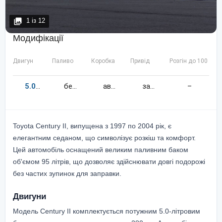
1
із
12
Модифікації
Двигун
Паливо
Коробка
Привід
Розгін до 100 км/
5.0
280
к.c.
бензин
автомат
задній
–
Toyota Century II, випущена з 1997 по 2004 рік, є
елегантним седаном, що символізує розкіш та комфорт.
Цей автомобіль оснащений великим паливним баком
об'ємом 95 літрів, що дозволяє здійснювати довгі подорожі
без частих зупинок для заправки.
Двигуни
Модель Century II комплектується потужним 5.0-літровим