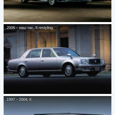
2006
–
наш час
,
II restyling
1997
–
2004
,
II