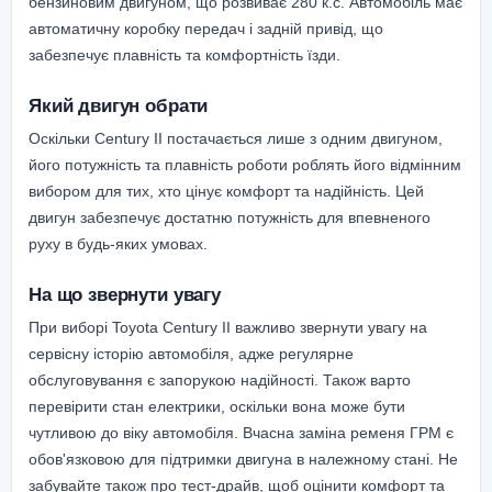
бензиновим двигуном, що розвиває 280 к.с. Автомобіль має
автоматичну коробку передач і задній привід, що
забезпечує плавність та комфортність їзди.
Який двигун обрати
Оскільки Century II постачається лише з одним двигуном,
його потужність та плавність роботи роблять його відмінним
вибором для тих, хто цінує комфорт та надійність. Цей
двигун забезпечує достатню потужність для впевненого
руху в будь-яких умовах.
На що звернути увагу
При виборі Toyota Century II важливо звернути увагу на
сервісну історію автомобіля, адже регулярне
обслуговування є запорукою надійності. Також варто
перевірити стан електрики, оскільки вона може бути
чутливою до віку автомобіля. Вчасна заміна ременя ГРМ є
обов'язковою для підтримки двигуна в належному стані. Не
забувайте також про тест-драйв, щоб оцінити комфорт та