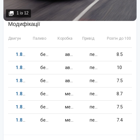
1
із
12
Модифікації
Двигун
Паливо
Коробка
Привід
Розгін до 100 км/
1.8
192
к.c.
бензин
автомат
передній
8.5
1.8
143
к.c.
бензин
автомат
передній
10
1.8
182
к.c.
бензин
автомат
передній
7.5
1.8
143
к.c.
бензин
механіка
передній
8.7
1.8
182
к.c.
бензин
механіка
передній
7.5
1.8
192
к.c.
бензин
механіка
передній
7.4