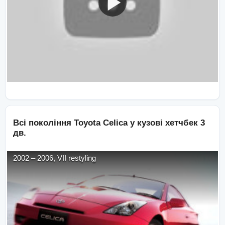
Всі покоління
Toyota
Celica
у кузові
хетчбек 3
дв.
2002
–
2006
,
VII restyling