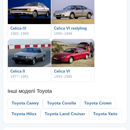
Celica IV
Celica VI restyling
1985–1989
1995–1999
Celica II
Celica VI
1977–1981
1993–1995
Інші моделі
Toyota
Toyota Camry
Toyota Corolla
Toyota Crown
Toyota Hilux
Toyota Land Cruiser
Toyota Yaris