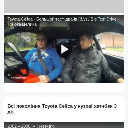
Toyota Celica - Большой тест-драйв (б/у) / Big Test Drive -
Тойота Целика
Всі покоління
Toyota
Celica
у кузові
хетчбек 3
дв.
2002
–
2006
,
VII restyling