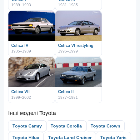
1989–1993
1981–1985
Celica IV
Celica VI restyling
1985–1989
1995–1999
Celica VII
Celica II
1999–2002
1977–1981
Інші моделі
Toyota
Toyota Camry
Toyota Corolla
Toyota Crown
Toyota Hilux
Toyota Land Cruiser
Toyota Yaris