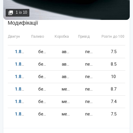
1
із
10
Модифікації
Двигун
Паливо
Коробка
Привід
Розгін до 100 км/
1.8
182
к.c.
бензин
автомат
передній
7.5
1.8
192
к.c.
бензин
автомат
передній
8.5
1.8
143
к.c.
бензин
автомат
передній
10
1.8
143
к.c.
бензин
механіка
передній
8.7
1.8
192
к.c.
бензин
механіка
передній
7.4
1.8
182
к.c.
бензин
механіка
передній
7.5