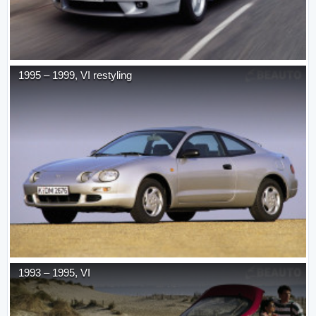
1995
–
1999
,
VI restyling
1993
–
1995
,
VI