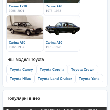
Carina T210
Carina A40
1996–2001
1978–1983
Carina A60
Carina A10
1982–1987
1973–1978
Інші моделі
Toyota
Toyota Camry
Toyota Corolla
Toyota Crown
Toyota Hilux
Toyota Land Cruiser
Toyota Yaris
Популярні відео