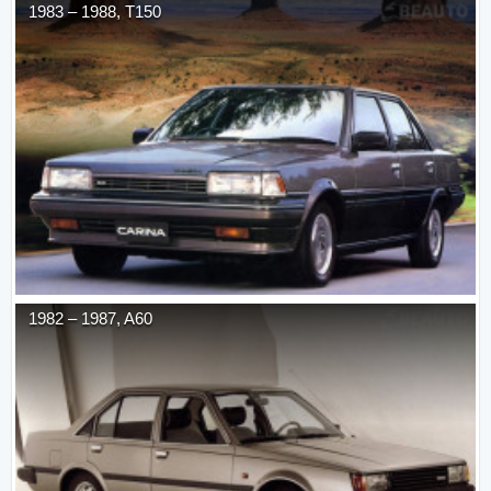
1983
–
1988
,
T150
1982
–
1987
,
A60