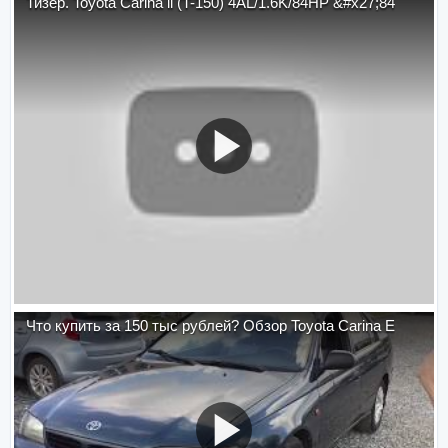
Тизер. Toyota Carina ll (T-150) 4AL/1.6K/84HP &#x27;84
Что купить за 150 тыс рублей? Обзор Toyota Carina E