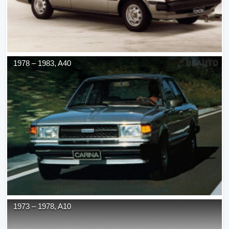
1978
–
1983
,
A40
1973
–
1978
,
A10