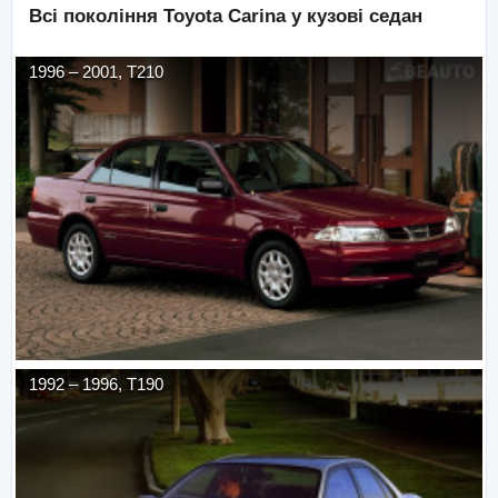
Всі покоління
Toyota
Carina
у кузові
седан
1996
–
2001
,
T210
1992
–
1996
,
T190