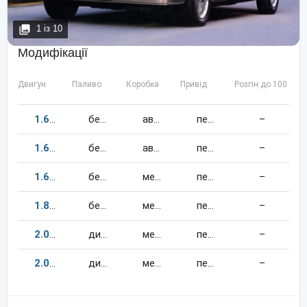
1
із
10
Модифікації
Двигун
Паливо
Коробка
Привід
Розгін до 100 км/
1.6
84
к.c.
бензин
автомат
передній
–
1.6
86
к.c.
бензин
автомат
передній
–
1.6
75
к.c.
бензин
механіка
передній
–
1.8
113
к.c.
бензин
механіка
передній
–
2.0
69
к.c.
дизель
механіка
передній
–
2.0
68
к.c.
дизель
механіка
передній
–