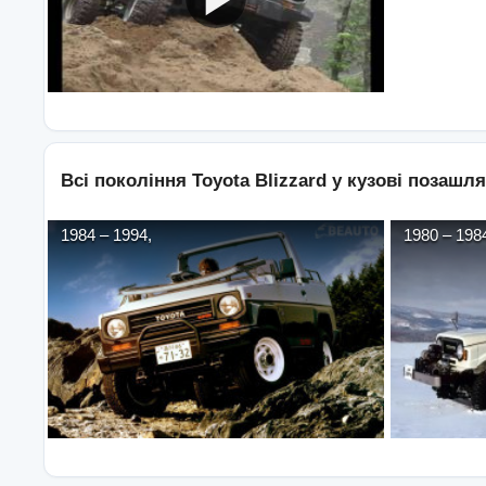
Всі покоління
Toyota
Blizzard
у кузові
позашля
1984
–
1994
,
1980
–
198