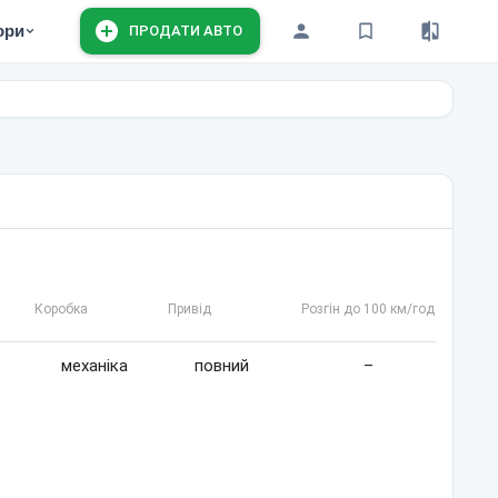
ори
ПРОДАТИ АВТО
Коробка
Привід
Розгін до 100 км/год
механіка
повний
–