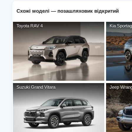
Схожі моделі —
позашляховик відкритий
Toyota
RAV 4
Kia
Sporta
Suzuki
Grand Vitara
Jeep
Wrang