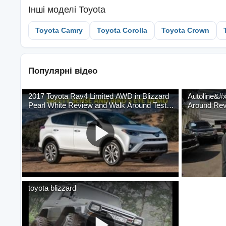
Інші моделі
Toyota
Toyota Camry
Toyota Corolla
Toyota Crown
Популярні відео
2017 Toyota Rav4 Limited AWD in Blizzard
Autoline&#
Pearl White Review and Walk Around Test
Around Revi
Driv…
&amp; Par
toyota blizzard