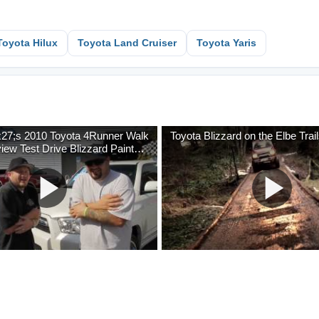
Toyota Hilux
Toyota Land Cruiser
Toyota Yaris
x27;s 2010 Toyota 4Runner Walk
Toyota Blizzard on the Elbe Trai
ew Test Drive Blizzard Paint
ty M…