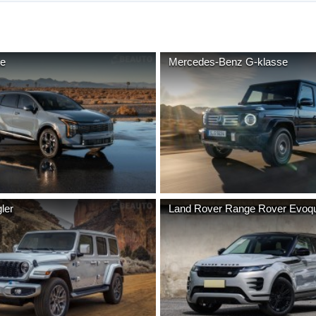
ge
Mercedes-Benz
G-klasse
ler
Land Rover
Range Rover Evoq