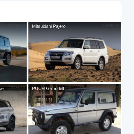
Mitsubishi
Pajero
ue
PUCH
G-modell