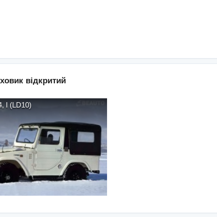
ховик відкритий
4
,
I (LD10)