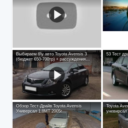
Выбираем б\у авто Toyota Avensis 3
53 Тест др
(бюджет 650-700тр) + рассуждения
"одноклассники"
Обзор Тест-Драйв Toyota Avensis
Toyota Aven
Универсал 1.8MT 2005г
уневирсал 