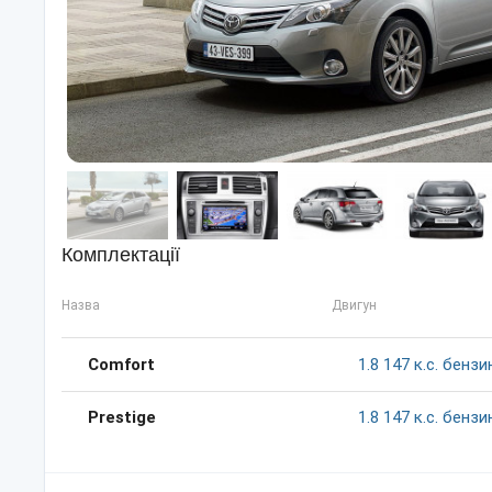
Комплектації
Назва
Двигун
Comfort
1.8
147
к.c.
бензи
Prestige
1.8
147
к.c.
бензи