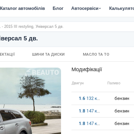
Каталог автомобілів
Блог
Автосервіси
Калькулят
- 2015 III restyling, Універсал 5 дв.
ніверсал 5 дв.
ЕКТАЦІЇ
ШИНИ ТА ДИСКИ
МАСЛО ТА ТО
Модифікації
Двигун
Паливо
1.6
132
к.c.
бензин
1.8
147
к.c.
бензин
1.8
147
к.c.
бензин