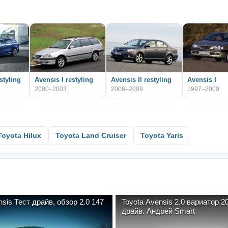
styling
Avensis I restyling
Avensis II restyling
Avensis I
2000–2003
2006–2009
1997–2000
Toyota Hilux
Toyota Land Cruiser
Toyota Yaris
nsis Тест драйв, обзор 2.0 147
Toyota Avensis 2.0 вариатор 2011. 
драйв. Андрей Smart