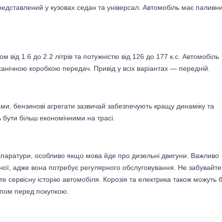
, представлений у кузовах седан та універсал. Автомобіль має паливн
м від 1.6 до 2.2 літрів та потужністю від 126 до 177 к.с. Автомобіль
нічною коробкою передач. Привід у всіх варіантах — передній.
и, бензинові агрегати зазвичай забезпечують кращу динаміку та
ь бути більш економічними на трасі.
ї апаратури, особливо якщо мова йде про дизельні двигуни. Важливо
ної, адже вона потребує регулярного обслуговування. Не забувайте
е сервісну історію автомобіля. Корозія та електрика також можуть 
апом перед покупкою.