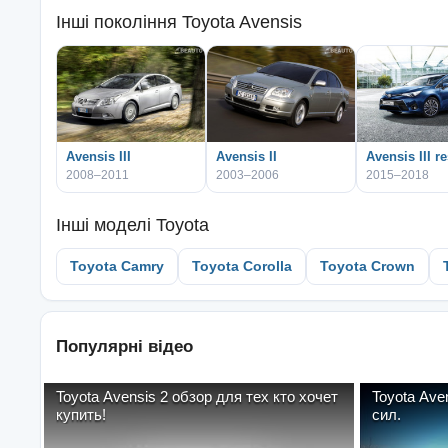
Інші покоління
Toyota Avensis
Avensis III
Avensis II
Avensis III re
2008–2011
2003–2006
2015–2018
Інші моделі
Toyota
Toyota Camry
Toyota Corolla
Toyota Crown
Популярні відео
Toyota Avensis 2 обзор для тех кто хочет
Toyota Ave
купить!
сил.