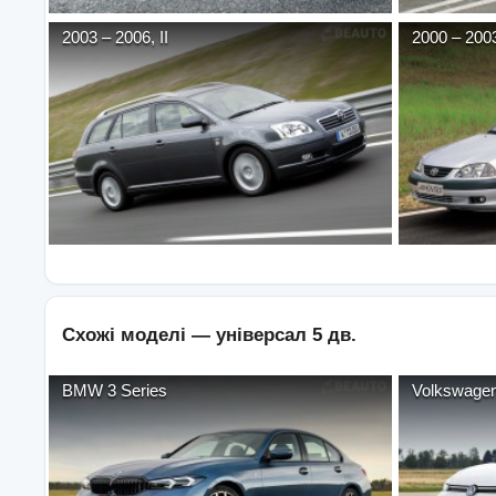
2003
–
2006
,
II
2000
–
200
Схожі моделі —
універсал 5 дв.
BMW
3 Series
Volkswage