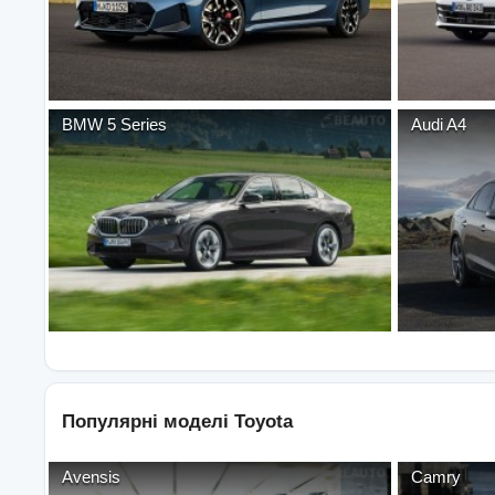
BMW
5 Series
Audi
A4
Популярні моделі
Toyota
Avensis
Camry