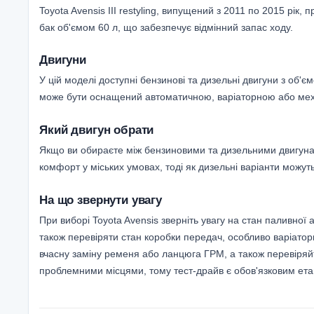
Toyota Avensis III restyling, випущений з 2011 по 2015 рік
бак об'ємом 60 л, що забезпечує відмінний запас ходу.
Двигуни
У цій моделі доступні бензинові та дизельні двигуни з об'ємо
може бути оснащений автоматичною, варіаторною або меха
Який двигун обрати
Якщо ви обираєте між бензиновими та дизельними двигунам
комфорт у міських умовах, тоді як дизельні варіанти можут
На що звернути увагу
При виборі Toyota Avensis зверніть увагу на стан паливно
також перевіряти стан коробки передач, особливо варіатор
вчасну заміну ременя або ланцюга ГРМ, а також перевіряйт
проблемними місцями, тому тест-драйв є обов'язковим ет