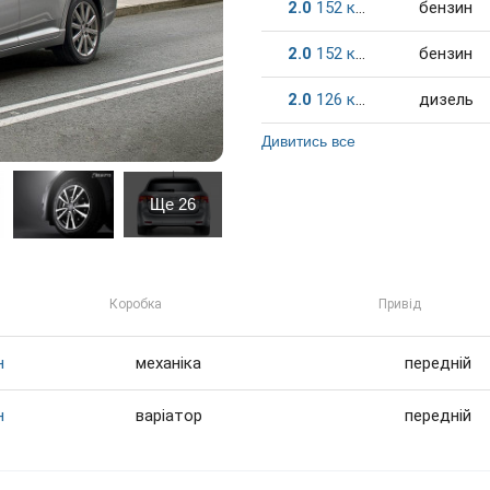
2.0
152
к.c.
бензин
2.0
152
к.c.
бензин
2.0
126
к.c.
дизель
Дивитись все
Ще
26
Коробка
Привід
н
механіка
передній
н
варіатор
передній