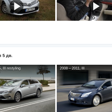
 5 дв.
5
,
III restyling
2008
–
2011
,
III