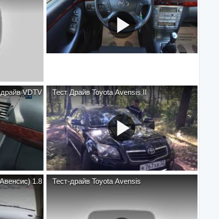
обзор. AS тест драйв VDTV
Тест Драйв Toyota Avensis II
Авенсис) 1.8
Тест-драйв Toyota Avensis