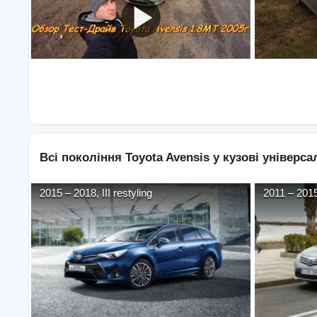
Всі покоління
Toyota
Avensis
у кузові
універсал
2015
–
2018
,
III restyling
2011
–
201