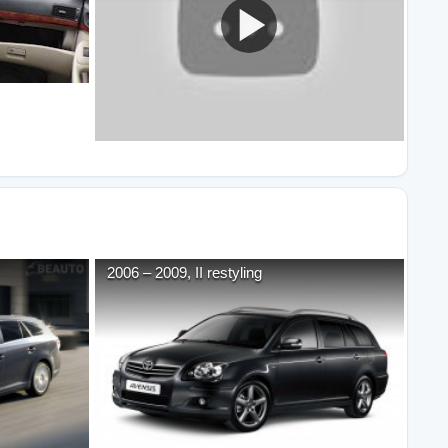
2006
–
2009
,
II restyling