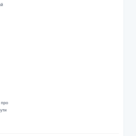
ий
 про
бути