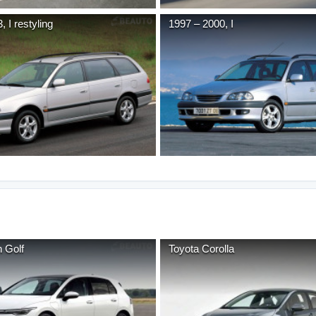
3
,
I restyling
1997
–
2000
,
I
n
Golf
Toyota
Corolla