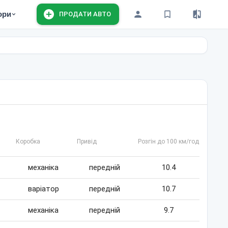
ори
ПРОДАТИ АВТО
Коробка
Привід
Розгін до 100 км/год
механіка
передній
10.4
варіатор
передній
10.7
механіка
передній
9.7