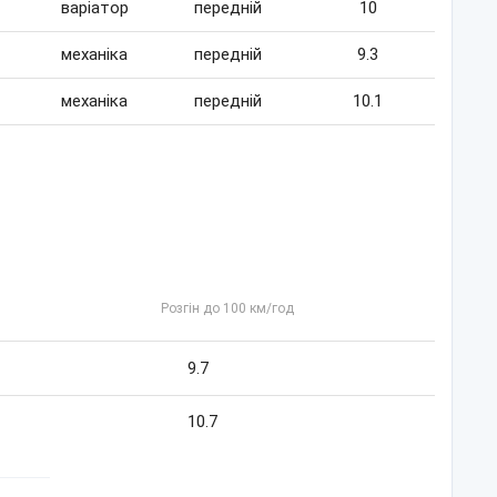
варіатор
передній
10
механіка
передній
9.3
механіка
передній
10.1
Розгін до 100 км/год
9.7
10.7