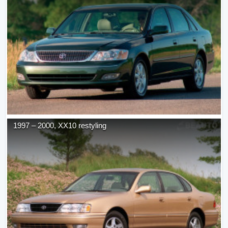
1997
–
2000
,
XX10 restyling