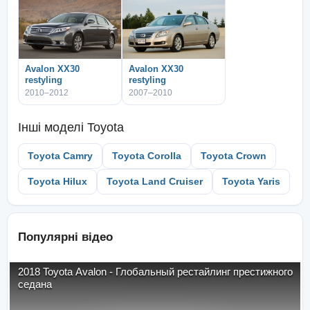
Avalon XX30
Avalon XX30
restyling
restyling
2010–2012
2007–2010
Інші моделі
Toyota
Toyota Camry
Toyota Corolla
Toyota Crown
Toyota Hilux
Toyota Land Cruiser
Toyota Yaris
Популярні відео
2018 Toyota Avalon - Глобальный рестайлинг престижного
седана