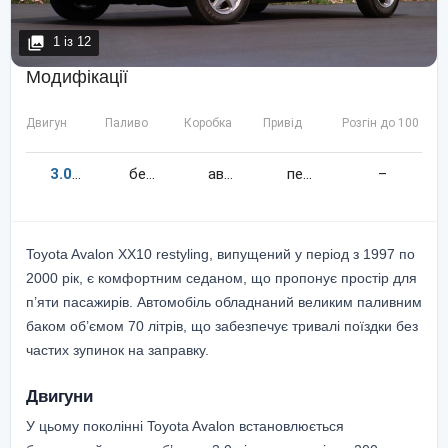
1
із
12
Модифікації
Двигун
Паливо
Коробка
Привід
Розгін до 100 км/
3.0
200
к.c.
бензин
автомат
передній
–
Toyota Avalon XX10 restyling, випущений у період з 1997 по
2000 рік, є комфортним седаном, що пропонує простір для
п’яти пасажирів. Автомобіль обладнаний великим паливним
баком об’ємом 70 літрів, що забезпечує тривалі поїздки без
частих зупинок на заправку.
Двигуни
У цьому поколінні Toyota Avalon встановлюється