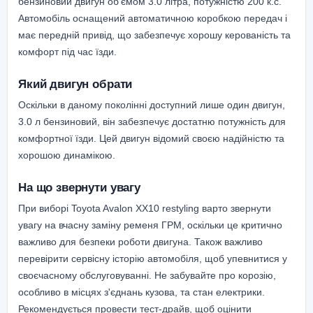
бензиновий двигун об’ємом 3.0 літра, потужністю 200 к.с.
Автомобіль оснащений автоматичною коробкою передач і
має передній привід, що забезпечує хорошу керованість та
комфорт під час їзди.
Який двигун обрати
Оскільки в даному поколінні доступний лише один двигун,
3.0 л бензиновий, він забезпечує достатню потужність для
комфортної їзди. Цей двигун відомий своєю надійністю та
хорошою динамікою.
На що звернути увагу
При виборі Toyota Avalon XX10 restyling варто звернути
увагу на вчасну заміну ременя ГРМ, оскільки це критично
важливо для безпеки роботи двигуна. Також важливо
перевірити сервісну історію автомобіля, щоб упевнитися у
своєчасному обслуговуванні. Не забувайте про корозію,
особливо в місцях з'єднань кузова, та стан електрики.
Рекомендується провести тест-драйв, щоб оцінити