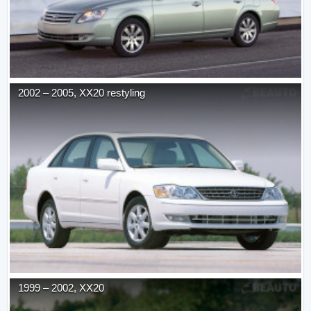
2002
–
2005
,
XX20 restyling
1999
–
2002
,
XX20