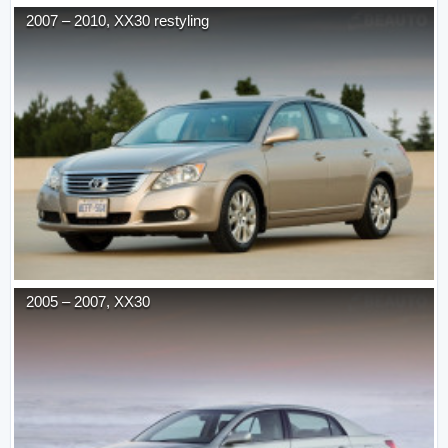
2007
–
2010
,
XX30 restyling
2005
–
2007
,
XX30