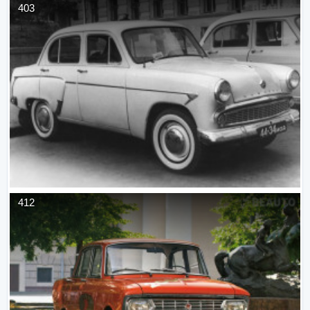
403
412