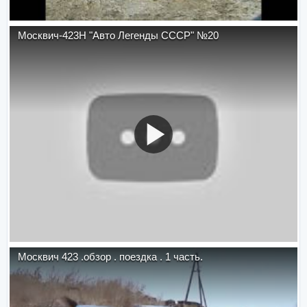
Москвич-423Н "Авто Легенды СССР" №20
Москвич 423 .обзор . поездка . 1 часть.