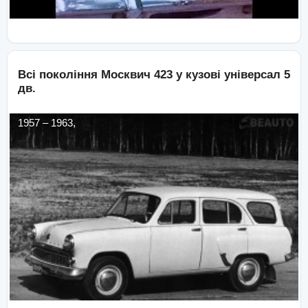
Всі покоління
Москвич
423
у кузові
універсал 5
дв.
1957
–
1963
,