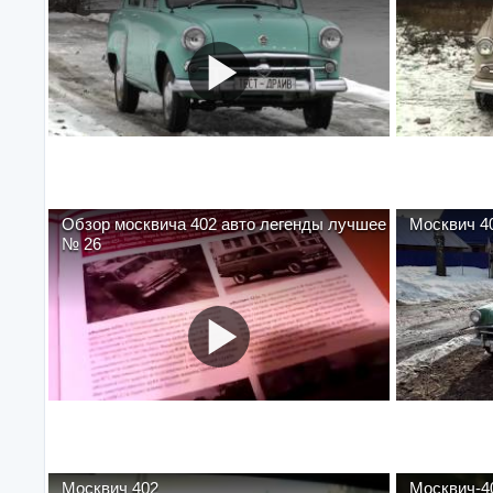
Обзор москвича 402 авто легенды лучшее
№ 26
Москвич 402