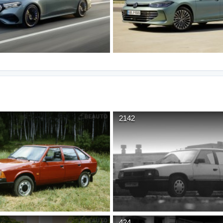
2142
424