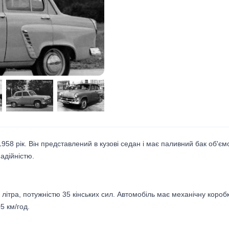
958 рік. Він представлений в кузові седан і має паливний бак об'є
надійністю.
ітра, потужністю 35 кінських сил. Автомобіль має механічну короб
5 км/год.