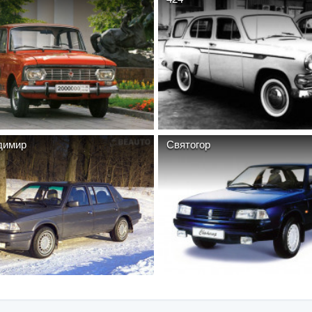
димир
Святогор