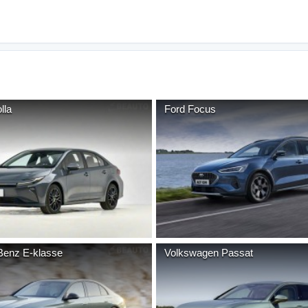
lla
Ford
Focus
Benz
E-klasse
Volkswagen
Passat