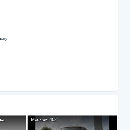
існу
уска.
Москвич 402