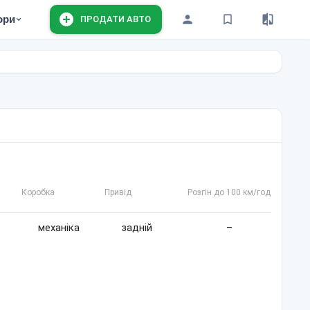
ори
ПРОДАТИ АВТО
Коробка
Привід
Розгін до 100 км/год
механіка
задній
–