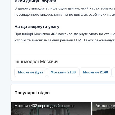
Який двигун обрати
В даному випадку є лише один двигун, який характеризуєтьс
повсякденного використання та не вимагає особливих навич
На що звернути увагу
При виборі Москвича 402 важливо звернути увагу на стан ку
історію та вчасність заміни ременя ГРМ. Також рекомендуєт
Інші моделі
Москвич
Москвич Дуэт
Москвич 2138
Москвич 2140
Популярні відео
Москвич 402 переходный рассказ
Автолеген