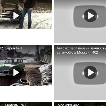
Москвич 402. Серия № 1
Автоэксперт первый полност
автомобиль Москвич 402
Москвич-402. Модель 1/43
"Москвич-402"