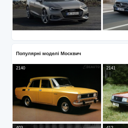
Популярні моделі
Москвич
2140
2141
403
412