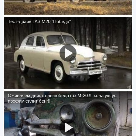
Тест-драйв ГАЗ М20 "Победа"
Оживляем двигатель победа газ М-20 !!! кола уксус
профам силит бенг!!!