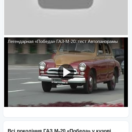
Легендарная «Победа» ГАЗ-М-20: тест Автопанорамы
Всі покоління
ГАЗ
М-20 «Победа»
у кузові