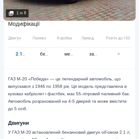
1
із
8
Модифікації
Двигун
Паливо
Коробка
Привід
Розгін до 100 км/
2.1
52
к.c.
бензин
механіка
задній
–
ГАЗ М-20 «Победа» — це легендарний автомобіль, що
випускався з 1946 по 1958 рік. Ця модель представлена в
кузовах кабріолет і фастбек, має 55-літровий паливний бак.
Автомобіль розрахований на 4-5 дверей та може вмістити
до 5 осіб.
Двигуни
У ГАЗ М-20 встановлений бензиновий двигун об'ємом 2.1 л,