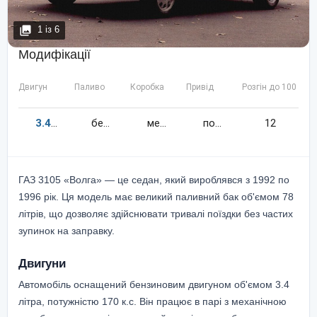
1
із
6
Модифікації
Двигун
Паливо
Коробка
Привід
Розгін до 100 км/
3.4
170
к.c.
бензин
механіка
повний
12
ГАЗ 3105 «Волга» — це седан, який вироблявся з 1992 по
1996 рік. Ця модель має великий паливний бак об'ємом 78
літрів, що дозволяє здійснювати тривалі поїздки без частих
зупинок на заправку.
Двигуни
Автомобіль оснащений бензиновим двигуном об'ємом 3.4
літра, потужністю 170 к.с. Він працює в парі з механічною