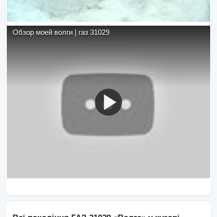
Обзор моей волги | газ 31029