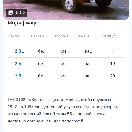
1
із
8
Модифікації
Двигун
Паливо
Коробка
Привід
Розгін до 100 км/
2.3
145
к.c.
бензин
механіка
задній
–
2.5
100
к.c.
бензин
механіка
задній
19
2.5
90
к.c.
бензин
механіка
задній
20
ГАЗ 31029 «Волга» — це автомобіль, який випускався з
1992 по 1998 рік. Доступний у кузовах седан та універсал,
він має паливний бак об'ємом 55 л, що забезпечує
достатню автономність для подорожей.