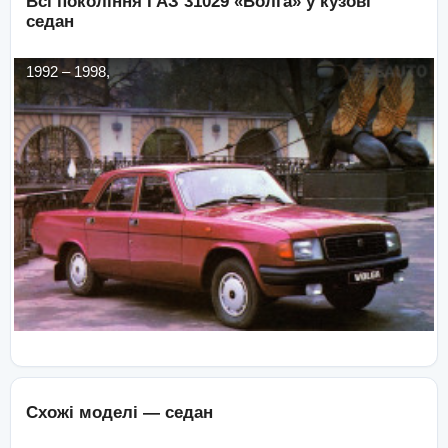
Всі покоління
ГАЗ
31029 «Волга»
у кузові
седан
1992
–
1998
,
Схожі моделі —
седан