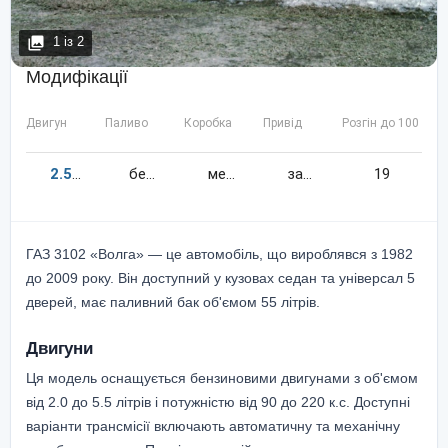
1
із
2
Модифікації
Двигун
Паливо
Коробка
Привід
Розгін до 100 км/
2.5
90
к.c.
бензин
механіка
задній
19
ГАЗ 3102 «Волга» — це автомобіль, що вироблявся з 1982
до 2009 року. Він доступний у кузовах седан та універсал 5
дверей, має паливний бак об'ємом 55 літрів.
Двигуни
Ця модель оснащується бензиновими двигунами з об'ємом
від 2.0 до 5.5 літрів і потужністю від 90 до 220 к.с. Доступні
варіанти трансмісії включають автоматичну та механічну