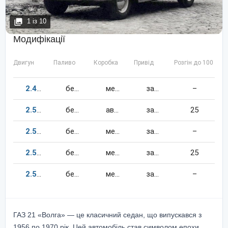
1
із
10
Модифікації
Двигун
Паливо
Коробка
Привід
Розгін до 100 км/
2.4
65
к.c.
бензин
механіка
задній
–
2.5
80
к.c.
бензин
автомат
задній
25
2.5
75
к.c.
бензин
механіка
задній
–
2.5
70
к.c.
бензин
механіка
задній
25
2.5
75
к.c.
бензин
механіка
задній
–
ГАЗ 21 «Волга» — це класичний седан, що випускався з
1956 по 1970 рік. Цей автомобіль став символом епохи,