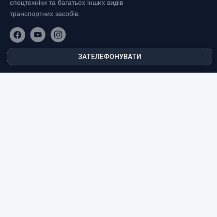
спецтехніки та багатьох інших видів
транспортних засобів.
ЗАТЕЛЕФОНУВАТИ
АВТОСЕРВІСИ
МІСТА
СТО
Київ
АЗС
Одеса
Автомийки
Харків
Шиномонтаж
Дніпро
Автострахування
Автосалони
Прокат авто
РОЗДІЛИ