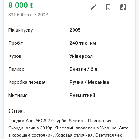
8 000
$
331 600
7 200
грн
€
Рік випуску
2005
Пробіг
248
тис. км
Кузов
Універсал
Паливо
Бензин
/
2
л.
Коробка передач
Ручна / Механіка
Митниця
Розмитний
Опис
Продам Audi A6C6 2.0 турбо, бензин. Пригнал из
Скандинавии в 2019р. Я первый владелец в Украине. Авто
в хорошем состоянии. Ходовая отличная. Светится чек