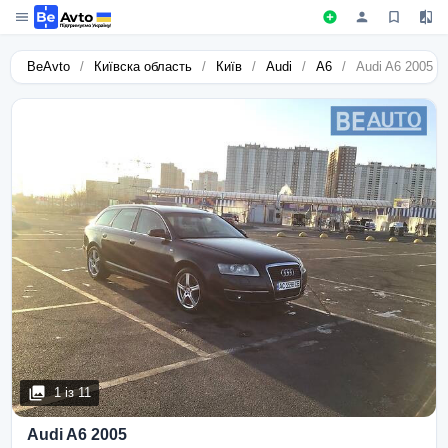
BeAvto
/
Київска область
/
Київ
/
Audi
/
A6
/
Audi A6 2005 р
1
із
11
Audi A6 2005